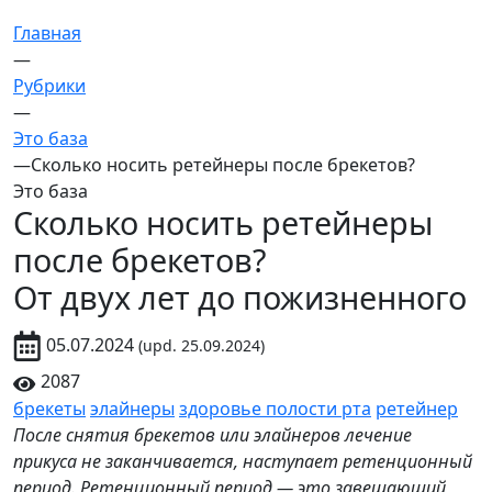
Главная
—
Рубрики
—
Это база
—
Сколько носить ретейнеры после брекетов?
Это база
Сколько носить ретейнеры
после брекетов?
От двух лет до пожизненного
05.07.2024
(upd. 25.09.2024)
2087
брекеты
элайнеры
здоровье полости рта
ретейнер
После снятия брекетов или элайнеров лечение
прикуса не заканчивается, наступает ретенционный
период. Ретенционный период — это завещающий