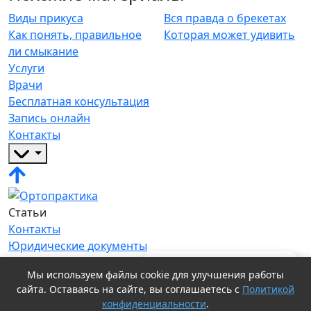
Виды прикуса
Вся правда о брекетах
Как понять, правильное
Которая может удивить
ли смыкание
Услуги
Врачи
Бесплатная консультация
Запись онлайн
Контакты
Статьи
Контакты
Юридические документы
Политика конфиденциальности
💬 Написать в Telegram
Мы используем файлы cookie для улучшения работы
Согласие на обработку персональных данных
сайта. Оставаясь на сайте, вы соглашаетесь с
Политикой
Мы в соц сетях
конфиденциальности
.