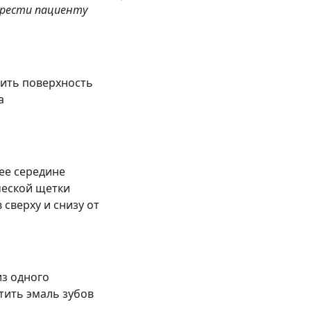
брести пациенту
тить поверхность
а
 ее середине
ческой щетки
сверху и снизу от
из одного
тить эмаль зубов