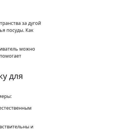
ранства за дугой
ья посуды. Как
киватель можно
 помогает
ку для
меры:
 естественным
увствительны и