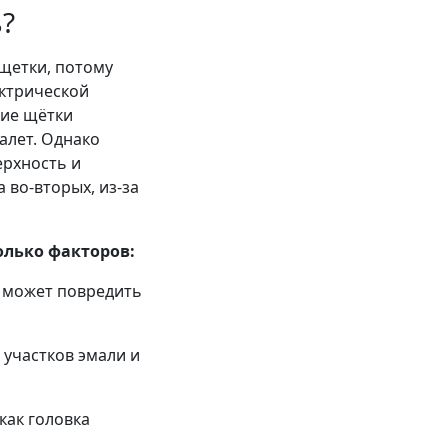
?
 щетки, потому
ектрической
кие щётки
алет. Однако
ерхность и
 во-вторых, из-за
олько факторов:
и может повредить
 участков эмали и
как головка