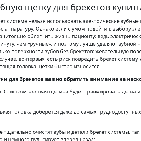
бную щетку для брекетов купить
кет системе нельзя использовать электрические зубные
ю аппаратуру. Однако если с умом подойти к выбору эл
начительно облегчить жизнь пациенту: ведь электричес
нуту, чем «ручные», и поэтому лучше удаляют зубной н
ько поверхности зубов без брекетов: жевательную пов
учае, во-первых, есть риск повредить брекет систему, а
стящая головка щетки быстро износится.
ки для брекетов важно обратить внимание на неск
а. Слишком жесткая щетина будет травмировать десна 
ькая головка доберется даже до самых труднодоступных
е тщательно очистят зубы и детали брекет системы, так 
о и немного пульсирует вперед-назад;