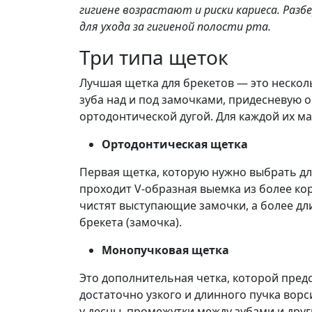
гигиене возрастают и риски кариеса. Раз
для ухода за гигиеной полости рта.
Три типа щеток
Лучшая щетка для брекетов — это нескол
зуба над и под замочками, придесневую 
ортодонтической дугой. Для каждой их ма
Ортодонтическая щетка
Первая щетка, которую нужно выбрать для
проходит V-образная выемка из более ко
чистят выступающие замочки, а более дл
брекета (замочка).
Монопучковая щетка
Это дополнительная четка, которой предс
достаточно узкого и длинного пучка вор
у десны, промежутки между зубами и друг