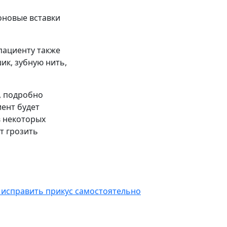
оновые вставки
пациенту также
ик, зубную нить,
, подробно
иент будет
в некоторых
т грозить
 исправить прикус самостоятельно