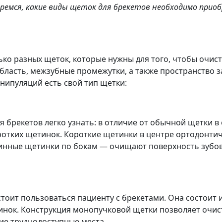
беремся, какие виды щеток для брекетов необходимо прио
ько разных щеток, которые нужны для того, чтобы очис
область, межзубные промежутки, а также пространство з
нипуляций есть свой тип щетки:
 брекетов легко узнать: в отличие от обычной щетки в
ротких щетинок. Короткие щетинки в центре ортодонти
инные щетинки по бокам — очищают поверхность зубов 
тоит пользоваться пациенту с брекетами. Она состоит 
синок. Конструкция монопучковой щетки позволяет очис
ие труднодоступные места.